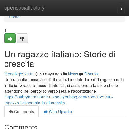
Home
opensocialfactory
Togg
navi
Home
1
Un ragazzo italiano: Storie di
crescita
theoglzq592910
59 days ago
News
Discuss
Una raccolta tocca vissuti di evoluzione interiore di il ragazzo nato
in Italia. Grazie a racconti intensi , si assistono a le sfide che lo
attendono nel percorso verso l'età e l'accettazione
https://kathrynnrnt030946.aboutyoublog.com/53821659/un-
ragazzo-italiano-storie-di-crescita
Comments
Who Upvoted
Comments