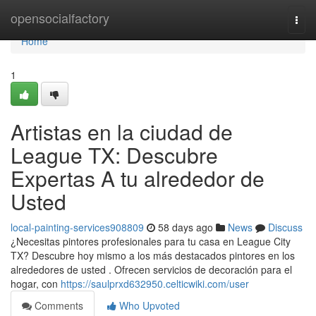
Home
opensocialfactory
Togg
navi
Home
1
Artistas en la ciudad de
League TX: Descubre
Expertas A tu alrededor de
Usted
local-painting-services908809
58 days ago
News
Discuss
¿Necesitas pintores profesionales para tu casa en League City
TX? Descubre hoy mismo a los más destacados pintores en los
alrededores de usted . Ofrecen servicios de decoración para el
hogar, con
https://saulprxd632950.celticwiki.com/user
Comments
Who Upvoted