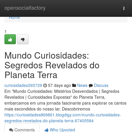
Home
opensocialfactory
Togg
navi
Home
1
Mundo Curiosidades:
Segredos Revelados do
Planeta Terra
curiosidades393729
57 days ago
News
Discuss
Em "Mundo Curiosidades: Mistérios Desvendados | Segredos
Revelados | Curiosidades Expostas" do Planeta Terra,
embarcamos em uma jornada fascinante para explorar os cantos
mais escondidos do nosso lar. Descobriremos
https://curiosidades869861.blogdigy.com/mundo-curiosidades-
segredos-revelados-do-planeta-terra-67405584
Comments
Who Upvoted