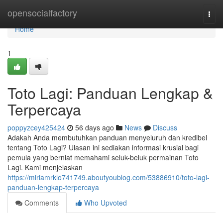
Home
opensocialfactory
Togg
navi
Home
1
Toto Lagi: Panduan Lengkap &
Terpercaya
poppyzcey425424
56 days ago
News
Discuss
Adakah Anda membutuhkan panduan menyeluruh dan kredibel
tentang Toto Lagi? Ulasan ini sediakan informasi krusial bagi
pemula yang berniat memahami seluk-beluk permainan Toto
Lagi. Kami menjelaskan
https://miriamrklo741749.aboutyoublog.com/53886910/toto-lagi-
panduan-lengkap-terpercaya
Comments
Who Upvoted