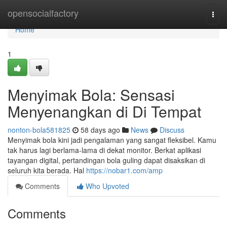
Home
opensocialfactory
Togg
navi
Home
1
Menyimak Bola: Sensasi
Menyenangkan di Di Tempat
nonton-bola581825
58 days ago
News
Discuss
Menyimak bola kini jadi pengalaman yang sangat fleksibel. Kamu
tak harus lagi berlama-lama di dekat monitor. Berkat aplikasi
tayangan digital, pertandingan bola guling dapat disaksikan di
seluruh kita berada. Hal
https://nobar1.com/amp
Comments
Who Upvoted
Comments