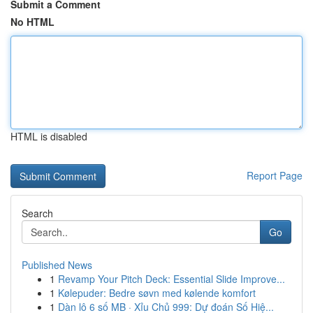
Submit a Comment
No HTML
HTML is disabled
Report Page
Search
Go
Published News
1
Revamp Your Pitch Deck: Essential Slide Improve...
1
Kølepuder: Bedre søvn med kølende komfort
1
Dàn lô 6 số MB · Xỉu Chủ 999: Dự đoán Số Hiệ...