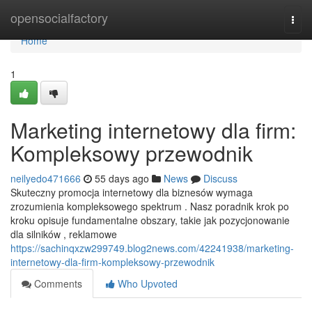
Home
opensocialfactory
Togg
navi
Home
1
Marketing internetowy dla firm:
Kompleksowy przewodnik
neilyedo471666
55 days ago
News
Discuss
Skuteczny promocja internetowy dla biznesów wymaga
zrozumienia kompleksowego spektrum . Nasz poradnik krok po
kroku opisuje fundamentalne obszary, takie jak pozycjonowanie
dla silników , reklamowe
https://sachinqxzw299749.blog2news.com/42241938/marketing-
internetowy-dla-firm-kompleksowy-przewodnik
Comments
Who Upvoted