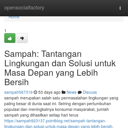
Home
opensocialfactory
Togg
navi
Home
1
Sampah: Tantangan
Lingkungan dan Solusi untuk
Masa Depan yang Lebih
Bersih
sampah567319
53 days ago
News
Discuss
sampah merupakan salah satu permasalahan lingkungan yang
paling besar di dunia saat ini. Seiring dengan pertumbuhan
populasi dan meningkatnya konsumsi masyarakat, jumlah
sampah yang dihasilkan setiap hari terus
https://sampah923137.pointblog.net/sampah-tantangan-
lingkungan-dan-solusi-untuk-masa-depan-yang-lebih-bersih-