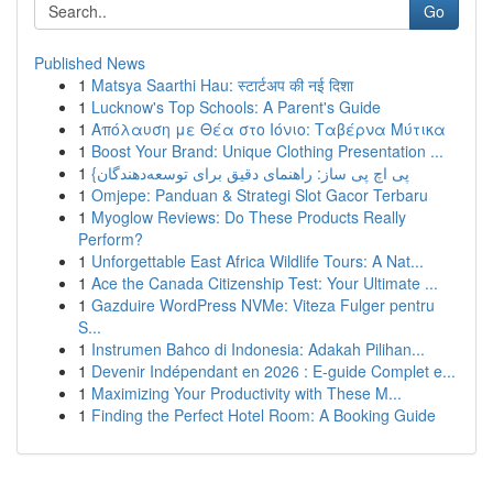
Go
Published News
1
Matsya Saarthi Hau: स्टार्टअप की नई दिशा
1
Lucknow's Top Schools: A Parent's Guide
1
Απόλαυση με Θέα στο Ιόνιο: Ταβέρνα Μύτικα
1
Boost Your Brand: Unique Clothing Presentation ...
1
{پی اچ پی ساز: راهنمای دقیق برای توسعه‌دهندگان
1
Omjepe: Panduan & Strategi Slot Gacor Terbaru
1
Myoglow Reviews: Do These Products Really
Perform?
1
Unforgettable East Africa Wildlife Tours: A Nat...
1
Ace the Canada Citizenship Test: Your Ultimate ...
1
Gazduire WordPress NVMe: Viteza Fulger pentru
S...
1
Instrumen Bahco di Indonesia: Adakah Pilihan...
1
Devenir Indépendant en 2026 : E-guide Complet e...
1
Maximizing Your Productivity with These M...
1
Finding the Perfect Hotel Room: A Booking Guide