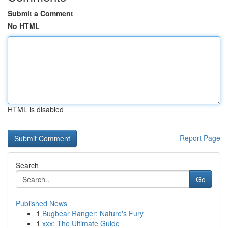
Submit a Comment
No HTML
HTML is disabled
Report Page
Search
Go
Published News
1
Bugbear Ranger: Nature's Fury
1
xxx: The Ultimate Guide