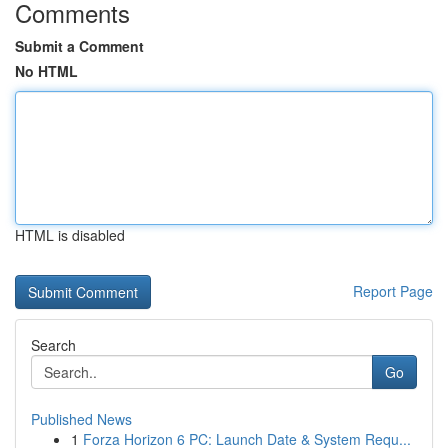
Comments
Submit a Comment
No HTML
HTML is disabled
Report Page
Search
Go
Published News
1
Forza Horizon 6 PC: Launch Date & System Requ...