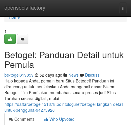
Home
opensocialfactory
Togg
navi
Home
1
Betogel: Panduan Detail untuk
Pemula
be-togel619859
52 days ago
News
Discuss
Halo kepada Anda, pemain baru Situs Betogel! Panduan ini
dirancang untuk menjelaskan Anda mengenali dasar Sistem
Betogel. Tim Kami akan membahas secara proses judi Situs
Taruhan secara digital , mulai
https://daftarbetogel451378.pointblog.net/betogel-langkah-detail-
untuk-pengguna-94273926
Comments
Who Upvoted