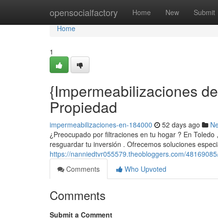
Home
opensocialfactory
Home
New
Submit
Home
1
{Impermeabilizaciones de
Propiedad
impermeabilizaciones-en-184000
52 days ago
N
¿Preocupado por filtraciones en tu hogar ? En Toledo
resguardar tu inversión . Ofrecemos soluciones especi
https://nanniedtvr055579.theobloggers.com/48169085
Comments
Who Upvoted
Comments
Submit a Comment