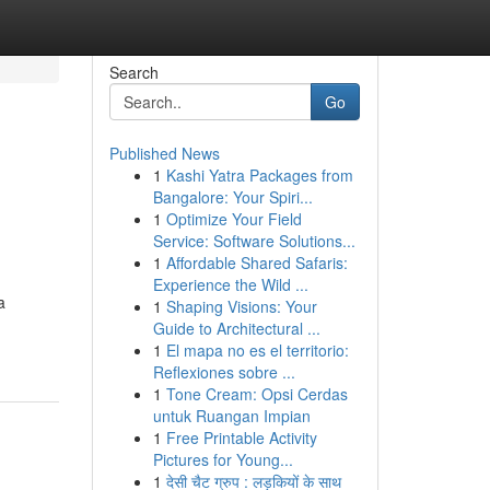
Search
Go
Published News
1
Kashi Yatra Packages from
Bangalore: Your Spiri...
1
Optimize Your Field
Service: Software Solutions...
1
Affordable Shared Safaris:
Experience the Wild ...
a
1
Shaping Visions: Your
Guide to Architectural ...
1
El mapa no es el territorio:
Reflexiones sobre ...
1
Tone Cream: Opsi Cerdas
untuk Ruangan Impian
1
Free Printable Activity
Pictures for Young...
1
देसी चैट ग्रुप : लड़कियों के साथ