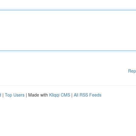
Rep
d
|
Top Users
| Made with
Kliqqi CMS
|
All RSS Feeds