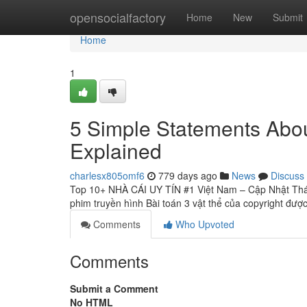
Home
opensocialfactory
Home
New
Submit
Home
1
5 Simple Statements Abou
Explained
charlesx805omf6
779 days ago
News
Discuss
Top 10+ NHÀ CÁI UY TÍN #1 Việt Nam – Cập Nhật Thá
phim truyền hình Bài toán 3 vật thể của copyright đượ
Comments
Who Upvoted
Comments
Submit a Comment
No HTML