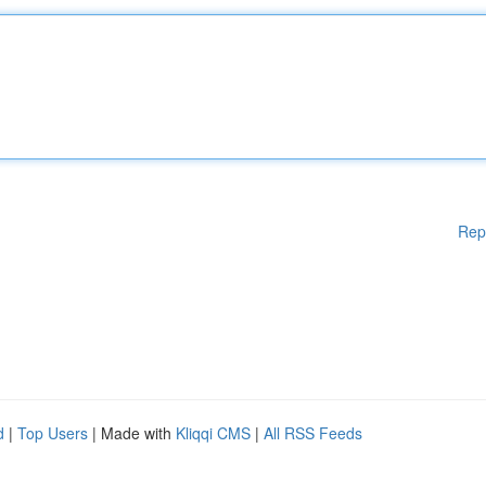
Rep
d
|
Top Users
| Made with
Kliqqi CMS
|
All RSS Feeds