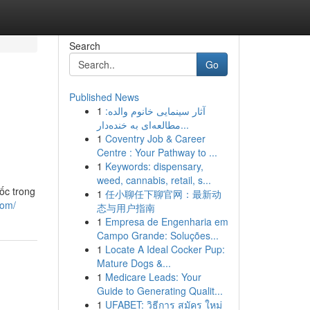
Search
Go
Published News
1
آثار سینمایی خانوم والده:
مطالعه‌ای به خنده‌دار...
1
Coventry Job & Career
Centre : Your Pathway to ...
1
Keywords: dispensary,
weed, cannabis, retail, s...
ốc trong
1
任小聊任下聊官网：最新动
com/
态与用户指南
1
Empresa de Engenharia em
Campo Grande: Soluções...
1
Locate A Ideal Cocker Pup:
Mature Dogs &...
1
Medicare Leads: Your
Guide to Generating Qualit...
1
UFABET: วิธีการ สมัคร ใหม่