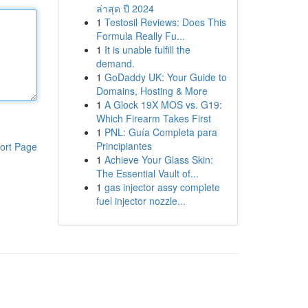
ล่าสุด ปี 2024
1
Testosil Reviews: Does This
Formula Really Fu...
1
It is unable fulfill the
demand.
1
GoDaddy UK: Your Guide to
Domains, Hosting & More
1
A Glock 19X MOS vs. G19:
Which Firearm Takes First
1
PNL: Guía Completa para
Principiantes
ort Page
1
Achieve Your Glass Skin:
The Essential Vault of...
1
gas injector assy complete
fuel injector nozzle...