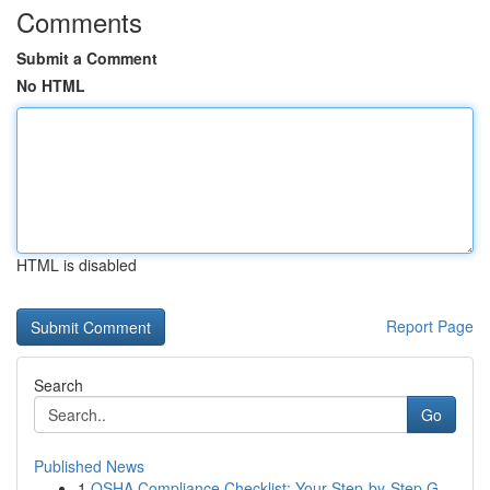
Comments
Submit a Comment
No HTML
HTML is disabled
Report Page
Search
Go
Published News
1
OSHA Compliance Checklist: Your Step-by-Step G...