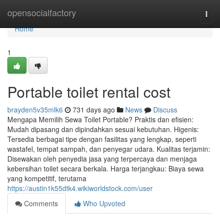
Home
opensocialfactory
Togg
navi
Home
1
Portable toilet rental cost
brayden5v35mlk6
731 days ago
News
Discuss
Mengapa Memilih Sewa Toilet Portable? Praktis dan efisien:
Mudah dipasang dan dipindahkan sesuai kebutuhan. Higenis:
Tersedia berbagai tipe dengan fasilitas yang lengkap, seperti
wastafel, tempat sampah, dan penyegar udara. Kualitas terjamin:
Disewakan oleh penyedia jasa yang terpercaya dan menjaga
kebersihan toilet secara berkala. Harga terjangkau: Biaya sewa
yang kompetitif, terutama
https://austin1k55dtk4.wikiworldstock.com/user
Comments
Who Upvoted