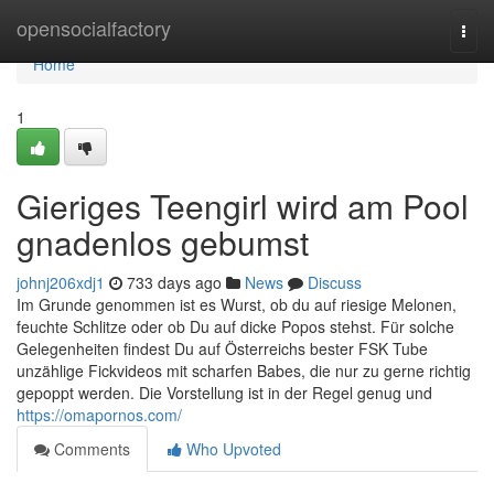
Home
opensocialfactory
Togg
navi
Home
1
Gieriges Teengirl wird am Pool
gnadenlos gebumst
johnj206xdj1
733 days ago
News
Discuss
Im Grunde genommen ist es Wurst, ob du auf riesige Melonen,
feuchte Schlitze oder ob Du auf dicke Popos stehst. Für solche
Gelegenheiten findest Du auf Österreichs bester FSK Tube
unzählige Fickvideos mit scharfen Babes, die nur zu gerne richtig
gepoppt werden. Die Vorstellung ist in der Regel genug und
https://omapornos.com/
Comments
Who Upvoted