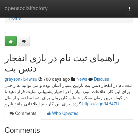
Home
opensocialfactory
Togg
navi
Home
1
راهنمای ثبت نام در بازی انفجار
دنس بت
grayson7l54wis6
700 days ago
News
Discuss
ثبت نام در انفجار دنس بت نازنین بسیار آسان بوده و می توانید به راحتی
برای این کار اطلاعات مورد نیاز را در اختیار پشتیبانی سایت قرار دهید تا
در کوتاه ترین زمان ممکن حساب کاربریتان برای شما ساخته و ارسال
گردد. برای این کار باید اطلاعاتی مانند نام و
https://v.gd/I4B47U
Comments
Who Upvoted
Comments