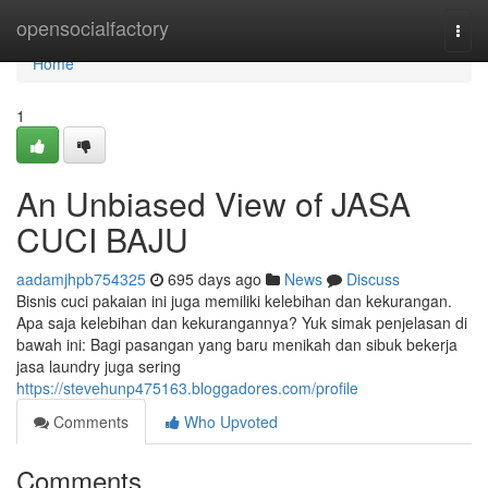
Home
opensocialfactory
Togg
navi
Home
1
An Unbiased View of JASA
CUCI BAJU
aadamjhpb754325
695 days ago
News
Discuss
Bisnis cuci pakaian ini juga memiliki kelebihan dan kekurangan.
Apa saja kelebihan dan kekurangannya? Yuk simak penjelasan di
bawah ini: Bagi pasangan yang baru menikah dan sibuk bekerja
jasa laundry juga sering
https://stevehunp475163.bloggadores.com/profile
Comments
Who Upvoted
Comments