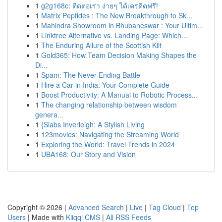
1
g2g168c: ติดต่อเรา ง่ายๆ ได้เครดิตฟรี!
1
Matrix Peptides : The New Breakthrough to Sk...
1
Mahindra Showroom in Bhubaneswar : Your Ultim...
1
Linktree Alternative vs. Landing Page: Which...
1
The Enduring Allure of the Scottish Kilt
1
Gold365: How Team Decision Making Shapes the
Di...
1
Spam: The Never-Ending Battle
1
Hire a Car in India: Your Complete Guide
1
Boost Productivity: A Manual to Robotic Process...
1
The changing relationship between wisdom
genera...
1
{Slabs Inverleigh: A Stylish Living
1
123movies: Navigating the Streaming World
1
Exploring the World: Travel Trends in 2024
1
UBA168: Our Story and Vision
Copyright © 2026 |
Advanced Search
|
Live
|
Tag Cloud
|
Top
Users
| Made with
Kliqqi CMS
|
All RSS Feeds