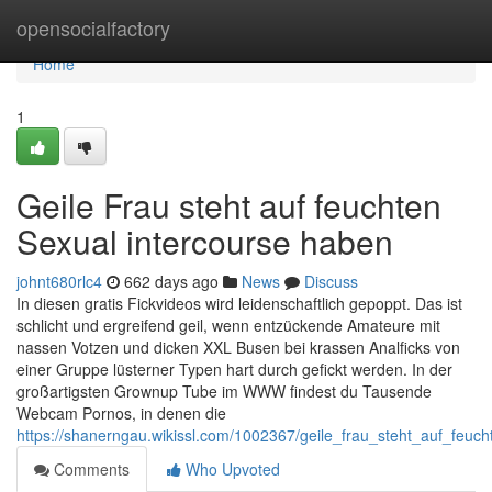
Home
opensocialfactory
Home
1
Geile Frau steht auf feuchten
Sexual intercourse haben
johnt680rlc4
662 days ago
News
Discuss
In diesen gratis Fickvideos wird leidenschaftlich gepoppt. Das ist
schlicht und ergreifend geil, wenn entzückende Amateure mit
nassen Votzen und dicken XXL Busen bei krassen Analficks von
einer Gruppe lüsterner Typen hart durch gefickt werden. In der
großartigsten Grownup Tube im WWW findest du Tausende
Webcam Pornos, in denen die
https://shanerngau.wikissl.com/1002367/geile_frau_steht_auf_feuc
Comments
Who Upvoted