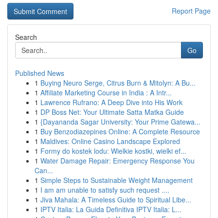
Report Page
Search
Go
Published News
1
Buying Neuro Serge, Citrus Burn & Mitolyn: A Bu...
1
Affiliate Marketing Course in India : A Intr...
1
Lawrence Rufrano: A Deep Dive into His Work
1
DP Boss Net: Your Ultimate Satta Matka Guide
1
{Dayananda Sagar University: Your Prime Gatewa...
1
Buy Benzodiazepines Online: A Complete Resource
1
Maldives: Online Casino Landscape Explored
1
Formy do kostek lodu: Wielkie kostki, wielki ef...
1
Water Damage Repair: Emergency Response You
Can...
1
Simple Steps to Sustainable Weight Management
1
I am am unable to satisfy such request ....
1
Jiva Mahala: A Timeless Guide to Spiritual Libe...
1
IPTV Italia: La Guida Definitiva IPTV Italia: L...