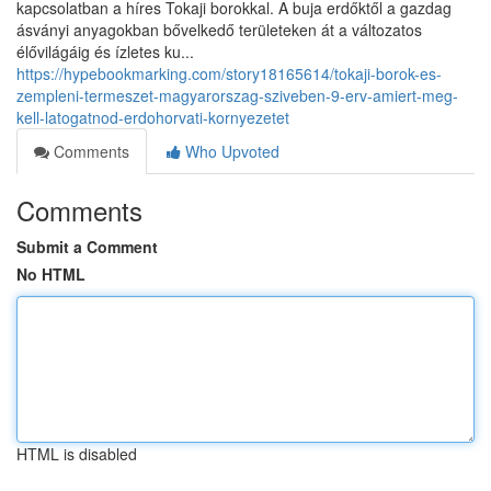
kapcsolatban a híres Tokaji borokkal. A buja erdőktől a gazdag
ásványi anyagokban bővelkedő területeken át a változatos
élővilágáig és ízletes ku...
https://hypebookmarking.com/story18165614/tokaji-borok-es-
zempleni-termeszet-magyarorszag-sziveben-9-erv-amiert-meg-
kell-latogatnod-erdohorvati-kornyezetet
Comments
Who Upvoted
Comments
Submit a Comment
No HTML
HTML is disabled