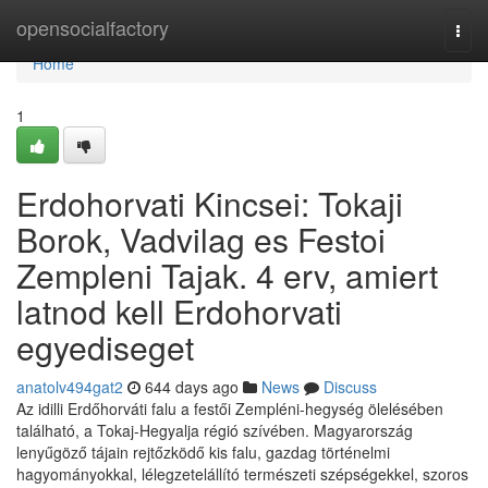
Home
opensocialfactory
Togg
navi
Home
1
Erdohorvati Kincsei: Tokaji
Borok, Vadvilag es Festoi
Zempleni Tajak. 4 erv, amiert
latnod kell Erdohorvati
egyediseget
anatolv494gat2
644 days ago
News
Discuss
Az idilli Erdőhorváti falu a festői Zempléni-hegység ölelésében
található, a Tokaj-Hegyalja régió szívében. Magyarország
lenyűgöző tájain rejtőzködő kis falu, gazdag történelmi
hagyományokkal, lélegzetelállító természeti szépségekkel, szoros