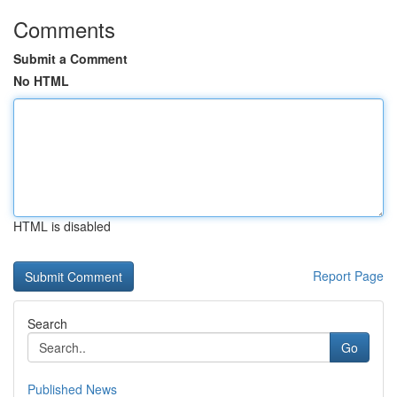
Comments
Submit a Comment
No HTML
HTML is disabled
Report Page
Search
Go
Published News