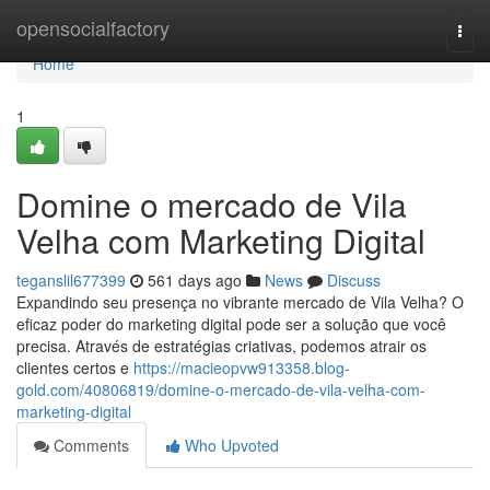
Home
opensocialfactory
Togg
navi
Home
1
Domine o mercado de Vila
Velha com Marketing Digital
teganslil677399
561 days ago
News
Discuss
Expandindo seu presença no vibrante mercado de Vila Velha? O
eficaz poder do marketing digital pode ser a solução que você
precisa. Através de estratégias criativas, podemos atrair os
clientes certos e
https://macieopvw913358.blog-
gold.com/40806819/domine-o-mercado-de-vila-velha-com-
marketing-digital
Comments
Who Upvoted