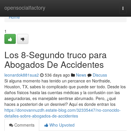
Home
opensocialfactory
Togg
navi
Home
1
Los 8-Segundo truco para
Abogados De Accidentes
leonardok881sua2
536 days ago
News
Discuss
Si alguna momento has tenido un percance en Northside,
Houston, TX, sabes lo complicado que puede ser todo. Desde los
daños físicos hasta las cuentas médicas y la confusión con las
aseguradoras, es manejable sentirse abrumado. Pero, ¿qué
haces a posteriori de un desnivel? Aquí es donde entran los
https://donovannuzdh.estate-blog.com/32335447/no-conocido-
detalles-sobre-abogados-de-accidentes
Comments
Who Upvoted