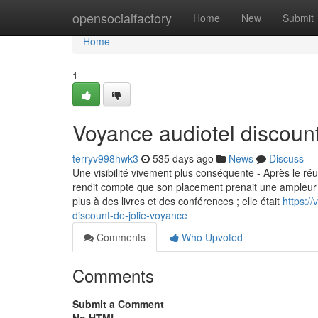
Home
opensocialfactory
Home
New
Submit
Home
1
Voyance audiotel discoun
terryv998hwk3
535 days ago
News
Discuss
Une visibilité vivement plus conséquente - Après le ré
rendit compte que son placement prenait une ampleur qu’
plus à des livres et des conférences ; elle était
https:/
discount-de-jolie-voyance
Comments
Who Upvoted
Comments
Submit a Comment