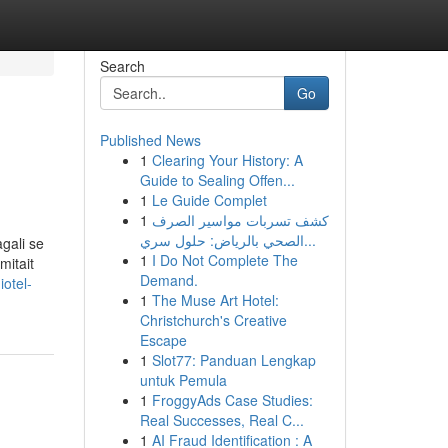
Search
Go
Published News
1
Clearing Your History: A
Guide to Sealing Offen...
1
Le Guide Complet
1
كشف تسربات مواسير الصرف
الصحي بالرياض: حلول سري...
gali se
1
I Do Not Complete The
mitait
Demand.
otel-
1
The Muse Art Hotel:
Christchurch's Creative
Escape
1
Slot77: Panduan Lengkap
untuk Pemula
1
FroggyAds Case Studies:
Real Successes, Real C...
1
AI Fraud Identification : A