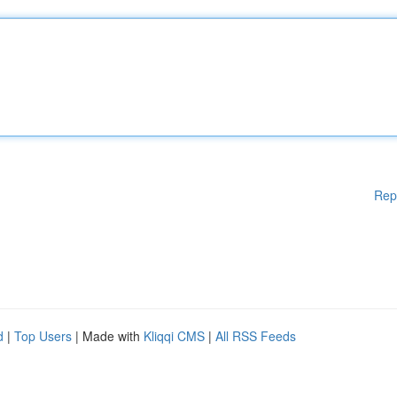
Rep
d
|
Top Users
| Made with
Kliqqi CMS
|
All RSS Feeds