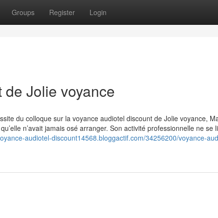
Groups
Register
Login
t de Jolie voyance
ussite du colloque sur la voyance audiotel discount de Jolie voyance, Ma
elle n’avait jamais osé arranger. Son activité professionnelle ne se li
/voyance-audiotel-discount14568.bloggactif.com/34256200/voyance-audi