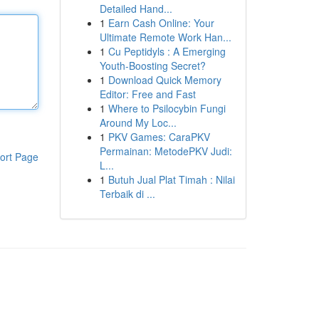
Detailed Hand...
1
Earn Cash Online: Your
Ultimate Remote Work Han...
1
Cu Peptidyls : A Emerging
Youth-Boosting Secret?
1
Download Quick Memory
Editor: Free and Fast
1
Where to Psilocybin Fungi
Around My Loc...
1
PKV Games: CaraPKV
Permainan: MetodePKV Judi:
ort Page
L...
1
Butuh Jual Plat Timah : Nilai
Terbaik di ...