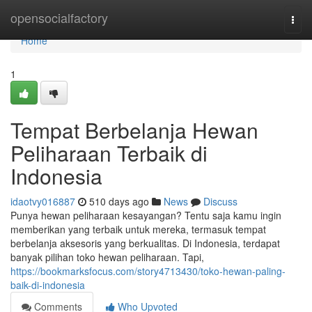
Home
opensocialfactory
Togg
navi
Home
1
Tempat Berbelanja Hewan
Peliharaan Terbaik di
Indonesia
idaotvy016887
510 days ago
News
Discuss
Punya hewan peliharaan kesayangan? Tentu saja kamu ingin
memberikan yang terbaik untuk mereka, termasuk tempat
berbelanja aksesoris yang berkualitas. Di Indonesia, terdapat
banyak pilihan toko hewan peliharaan. Tapi,
https://bookmarksfocus.com/story4713430/toko-hewan-paling-
baik-di-indonesia
Comments
Who Upvoted