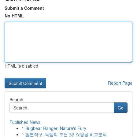
Submit a Comment
No HTML
HTML is disabled
Report Page
Search
Go
Published News
1
Bugbear Ranger: Nature's Fury
1
일본직구, 득템의 모든 것! 쇼핑몰 비교분석