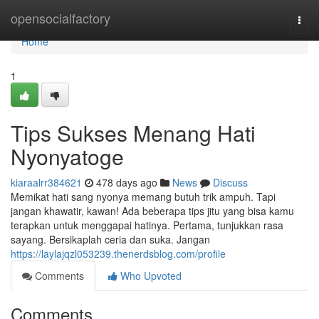
Home
opensocialfactory
Togg
navi
Home
1
Tips Sukses Menang Hati
Nyonyatoge
kiaraalrr384621
478 days ago
News
Discuss
Memikat hati sang nyonya memang butuh trik ampuh. Tapi
jangan khawatir, kawan! Ada beberapa tips jitu yang bisa kamu
terapkan untuk menggapai hatinya. Pertama, tunjukkan rasa
sayang. Bersikaplah ceria dan suka. Jangan
https://laylajqzl053239.thenerdsblog.com/profile
Comments
Who Upvoted
Comments