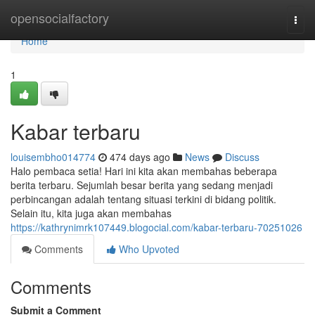
Home
opensocialfactory
Togg
navi
Home
1
Kabar terbaru
louisembho014774
474 days ago
News
Discuss
Halo pembaca setia! Hari ini kita akan membahas beberapa
berita terbaru. Sejumlah besar berita yang sedang menjadi
perbincangan adalah tentang situasi terkini di bidang politik.
Selain itu, kita juga akan membahas
https://kathrynimrk107449.blogocial.com/kabar-terbaru-70251026
Comments
Who Upvoted
Comments
Submit a Comment