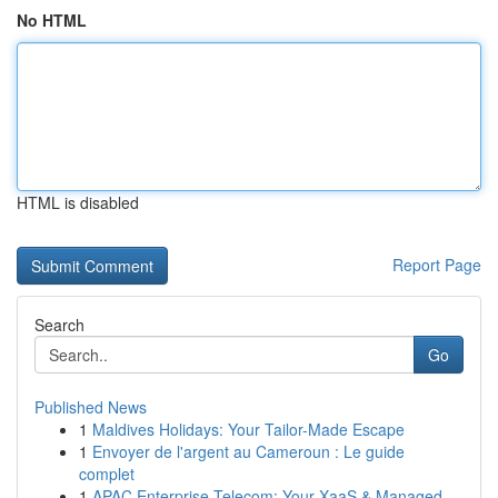
No HTML
HTML is disabled
Report Page
Search
Go
Published News
1
Maldives Holidays: Your Tailor-Made Escape
1
Envoyer de l'argent au Cameroun : Le guide
complet
1
APAC Enterprise Telecom: Your XaaS & Managed