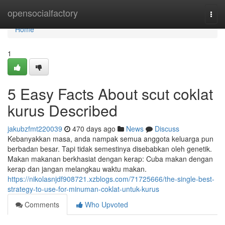
Home
opensocialfactory
Togg
navi
Home
1
5 Easy Facts About scut coklat
kurus Described
jakubzfmt220039
470 days ago
News
Discuss
Kebanyakkan masa, anda nampak semua anggota keluarga pun
berbadan besar. Tapi tidak semestinya disebabkan oleh genetik.
Makan makanan berkhasiat dengan kerap: Cuba makan dengan
kerap dan jangan melangkau waktu makan.
https://nikolasnjdf908721.xzblogs.com/71725666/the-single-best-
strategy-to-use-for-minuman-coklat-untuk-kurus
Comments
Who Upvoted