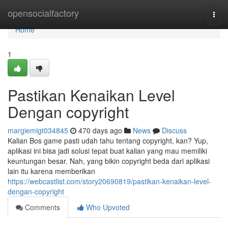
Home
opensocialfactory
Togg
navi
Home
1
Pastikan Kenaikan Level
Dengan copyright
margiemigt034845
470 days ago
News
Discuss
Kalian Bos game pasti udah tahu tentang copyright, kan? Yup,
aplikasi ini bisa jadi solusi tepat buat kalian yang mau memiliki
keuntungan besar. Nah, yang bikin copyright beda dari aplikasi
lain itu karena memberikan
https://webcastlist.com/story20690819/pastikan-kenaikan-level-
dengan-copyright
Comments
Who Upvoted