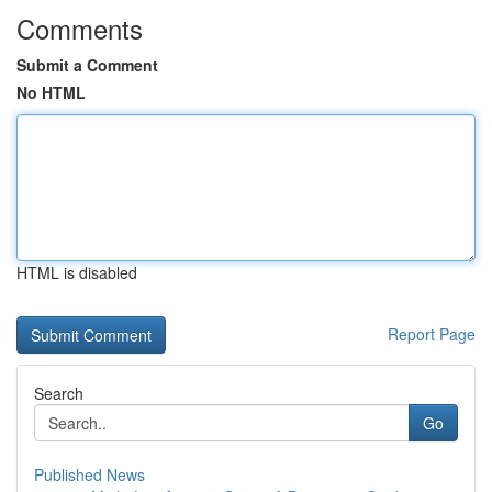
Comments
Submit a Comment
No HTML
HTML is disabled
Report Page
Search
Go
Published News