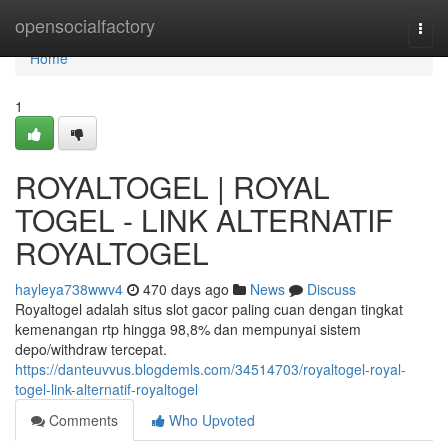
Home
opensocialfactory
Togg
navi
Home
1
ROYALTOGEL | ROYAL
TOGEL - LINK ALTERNATIF
ROYALTOGEL
hayleya738wwv4
470 days ago
News
Discuss
Royaltogel adalah situs slot gacor paling cuan dengan tingkat
kemenangan rtp hingga 98,8% dan mempunyai sistem
depo/withdraw tercepat.
https://danteuvvus.blogdemls.com/34514703/royaltogel-royal-
togel-link-alternatif-royaltogel
Comments
Who Upvoted