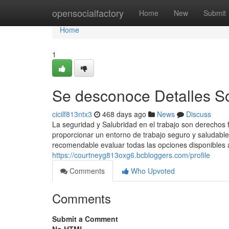
Home
opensocialfactory
Home
New
Submit
Home
1
Se desconoce Detalles So
cicilf813ntx3
468 days ago
News
Discuss
La seguridad y Salubridad en el trabajo son derecho
proporcionar un entorno de trabajo seguro y saludable
recomendable evaluar todas las opciones disponibles 
https://courtneyg813oxg6.bcbloggers.com/profile
Comments
Who Upvoted
Comments
Submit a Comment