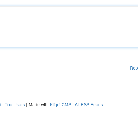
Rep
d
|
Top Users
| Made with
Kliqqi CMS
|
All RSS Feeds