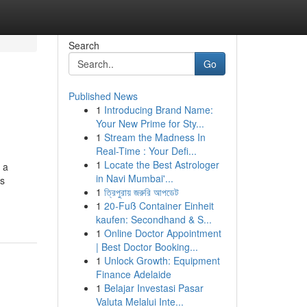
Search
Go
Published News
1
Introducing Brand Name:
Your New Prime for Sty...
1
Stream the Madness In
Real-Time : Your Defi...
1
Locate the Best Astrologer
 a
in Navi Mumbai'...
es
1
ত্রিপুরায় জরুরি আপডেট
1
20-Fuß Container Einheit
kaufen: Secondhand & S...
1
Online Doctor Appointment
| Best Doctor Booking...
1
Unlock Growth: Equipment
Finance Adelaide
1
Belajar Investasi Pasar
Valuta Melalui Inte...