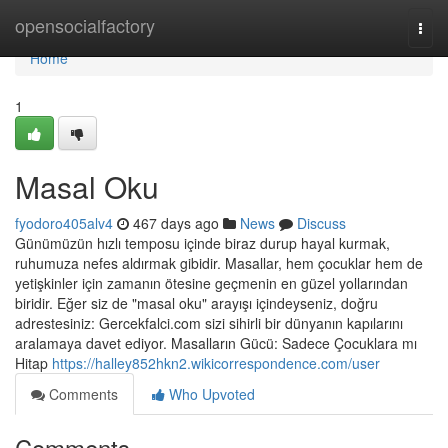
Home
opensocialfactory
Togg
navi
Home
1
Masal Oku
fyodoro405alv4
467 days ago
News
Discuss
Günümüzün hızlı temposu içinde biraz durup hayal kurmak,
ruhumuza nefes aldırmak gibidir. Masallar, hem çocuklar hem de
yetişkinler için zamanın ötesine geçmenin en güzel yollarından
biridir. Eğer siz de "masal oku" arayışı içindeyseniz, doğru
adrestesiniz: Gercekfalci.com sizi sihirli bir dünyanın kapılarını
aralamaya davet ediyor. Masalların Gücü: Sadece Çocuklara mı
Hitap
https://halley852hkn2.wikicorrespondence.com/user
Comments
Who Upvoted
Comments