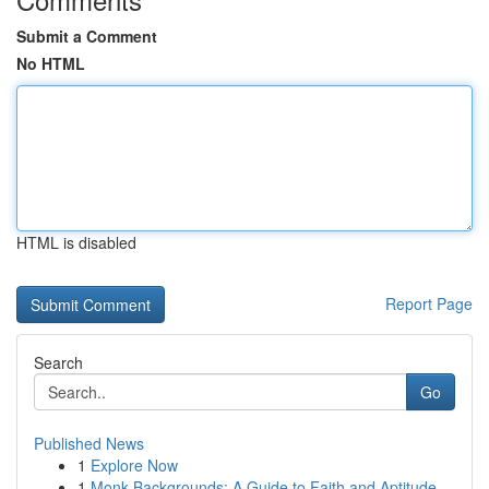
Submit a Comment
No HTML
HTML is disabled
Report Page
Search
Go
Published News
1
Explore Now
1
Monk Backgrounds: A Guide to Faith and Aptitude