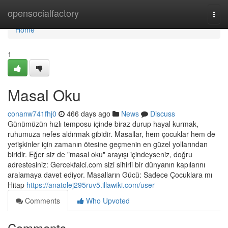
Home
opensocialfactory
Togg
navi
Home
1
Masal Oku
conanw741fhj0
466 days ago
News
Discuss
Günümüzün hızlı temposu içinde biraz durup hayal kurmak,
ruhumuza nefes aldırmak gibidir. Masallar, hem çocuklar hem de
yetişkinler için zamanın ötesine geçmenin en güzel yollarından
biridir. Eğer siz de "masal oku" arayışı içindeyseniz, doğru
adrestesiniz: Gercekfalci.com sizi sihirli bir dünyanın kapılarını
aralamaya davet ediyor. Masalların Gücü: Sadece Çocuklara mı
Hitap
https://anatolej295ruv5.illawiki.com/user
Comments
Who Upvoted
Comments