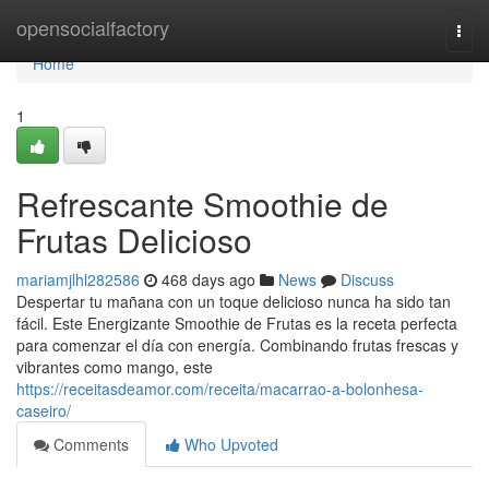
Home
opensocialfactory
Togg
navi
Home
1
Refrescante Smoothie de
Frutas Delicioso
mariamjlhl282586
468 days ago
News
Discuss
Despertar tu mañana con un toque delicioso nunca ha sido tan
fácil. Este Energizante Smoothie de Frutas es la receta perfecta
para comenzar el día con energía. Combinando frutas frescas y
vibrantes como mango, este
https://receitasdeamor.com/receita/macarrao-a-bolonhesa-
caseiro/
Comments
Who Upvoted