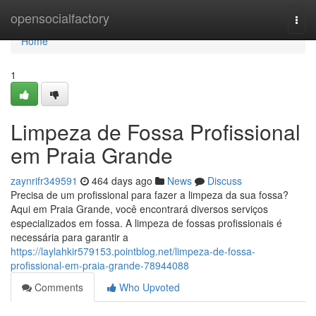
Home
opensocialfactory
Togg
navi
Home
1
Limpeza de Fossa Profissional
em Praia Grande
zaynrifr349591
464 days ago
News
Discuss
Precisa de um profissional para fazer a limpeza da sua fossa?
Aqui em Praia Grande, você encontrará diversos serviços
especializados em fossa. A limpeza de fossas profissionais é
necessária para garantir a
https://laylahkir579153.pointblog.net/limpeza-de-fossa-
profissional-em-praia-grande-78944088
Comments
Who Upvoted