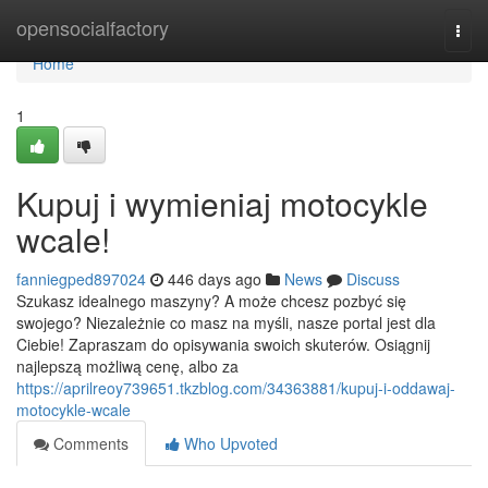
Home
opensocialfactory
Togg
navi
Home
1
Kupuj i wymieniaj motocykle
wcale!
fanniegped897024
446 days ago
News
Discuss
Szukasz idealnego maszyny? A może chcesz pozbyć się
swojego? Niezależnie co masz na myśli, nasze portal jest dla
Ciebie! Zapraszam do opisywania swoich skuterów. Osiągnij
najlepszą możliwą cenę, albo za
https://aprilreoy739651.tkzblog.com/34363881/kupuj-i-oddawaj-
motocykle-wcale
Comments
Who Upvoted