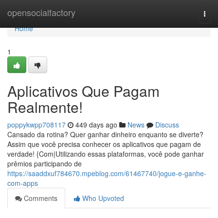
Home
opensocialfactory
Togg
navi
Home
1
Aplicativos Que Pagam
Realmente!
poppykwpp708117
449 days ago
News
Discuss
Cansado da rotina? Quer ganhar dinheiro enquanto se diverte?
Assim que você precisa conhecer os aplicativos que pagam de
verdade! {Com|Utilizando essas plataformas, você pode ganhar
prêmios participando de
https://saaddxuf784670.mpeblog.com/61467740/jogue-e-ganhe-
com-apps
Comments
Who Upvoted