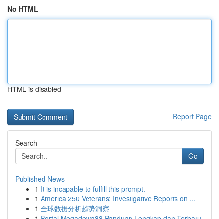
No HTML
HTML is disabled
Report Page
Search
Go
Published News
1
It is incapable to fulfill this prompt.
1
America 250 Veterans: Investigative Reports on ...
1
全球数据分析趋势洞察
1
Portal Megadewa88 Panduan Lengkap dan Terbaru