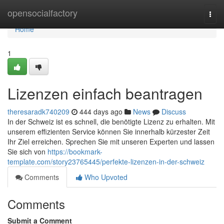
Home
opensocialfactory
Togg
navi
Home
1
Lizenzen einfach beantragen
theresaradk740209
444 days ago
News
Discuss
In der Schweiz ist es schnell, die benötigte Lizenz zu erhalten. Mit
unserem effizienten Service können Sie innerhalb kürzester Zeit
Ihr Ziel erreichen. Sprechen Sie mit unseren Experten und lassen
Sie sich von
https://bookmark-
template.com/story23765445/perfekte-lizenzen-in-der-schweiz
Comments
Who Upvoted
Comments
Submit a Comment