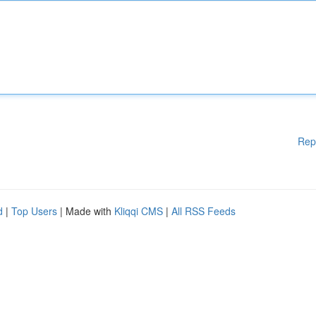
Rep
d
|
Top Users
| Made with
Kliqqi CMS
|
All RSS Feeds