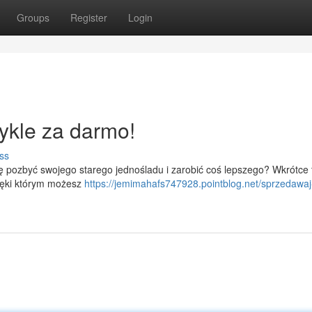
Groups
Register
Login
ykle za darmo!
ss
pozbyć swojego starego jednośladu i zarobić coś lepszego? Wkrótce t
zięki którym możesz
https://jemimahafs747928.pointblog.net/sprzedawaj-