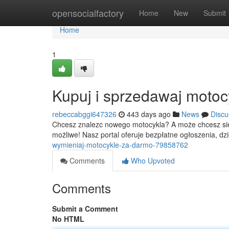
Home
opensocialfactory
Home
New
Submit
Home
1
Kupuj i sprzedawaj motoc
rebeccabggi647326
443 days ago
News
Discu
Chcesz znalezc nowego motocykla? A może chcesz się 
możliwe! Nasz portal oferuje bezpłatne ogłoszenia, d
wymieniaj-motocykle-za-darmo-79858762
Comments
Who Upvoted
Comments
Submit a Comment
No HTML