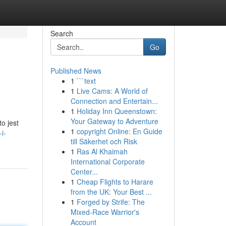
Search
Go
Published News
1
```text
1
Live Cams: A World of
Connection and Entertain...
1
Holiday Inn Queenstown:
Your Gateway to Adventure
o jest
1
copyright Online: En Guide
i-
till Säkerhet och Risk
1
Ras Al Khaimah
International Corporate
Center...
1
Cheap Flights to Harare
from the UK: Your Best ...
1
Forged by Strife: The
Mixed-Race Warrior's
Account