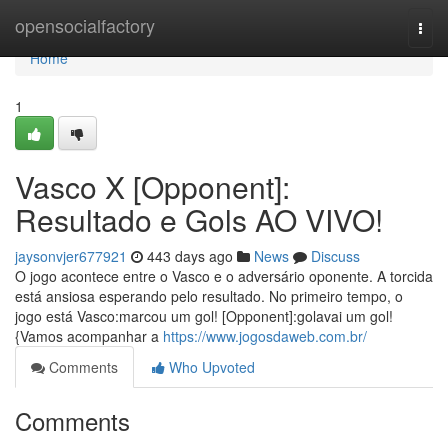
Home
opensocialfactory
Togg
navi
Home
1
Vasco X [Opponent]:
Resultado e Gols AO VIVO!
jaysonvjer677921
443 days ago
News
Discuss
O jogo acontece entre o Vasco e o adversário oponente. A torcida
está ansiosa esperando pelo resultado. No primeiro tempo, o
jogo está Vasco:marcou um gol! [Opponent]:golavai um gol!
{Vamos acompanhar a
https://www.jogosdaweb.com.br/
Comments
Who Upvoted
Comments