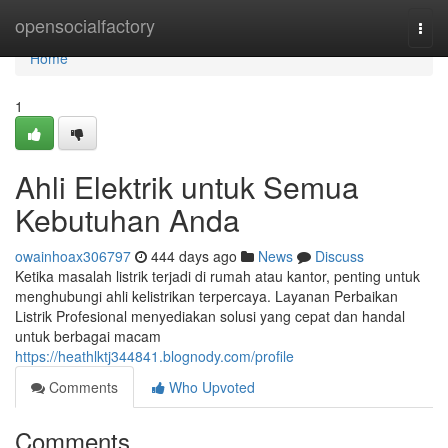
Home
opensocialfactory
Togg
navi
Home
1
Ahli Elektrik untuk Semua
Kebutuhan Anda
owainhoax306797
444 days ago
News
Discuss
Ketika masalah listrik terjadi di rumah atau kantor, penting untuk
menghubungi ahli kelistrikan terpercaya. Layanan Perbaikan
Listrik Profesional menyediakan solusi yang cepat dan handal
untuk berbagai macam
https://heathlktj344841.blognody.com/profile
Comments
Who Upvoted
Comments