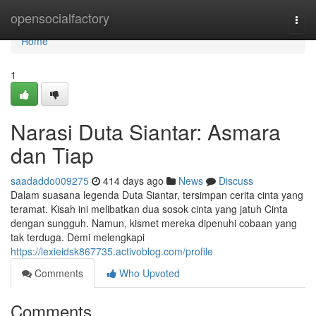
Home
opensocialfactory
Togg
navi
Home
1
Narasi Duta Siantar: Asmara
dan Tiap
saadaddo009275
414 days ago
News
Discuss
Dalam suasana legenda Duta Siantar, tersimpan cerita cinta yang
teramat. Kisah ini melibatkan dua sosok cinta yang jatuh Cinta
dengan sungguh. Namun, kismet mereka dipenuhi cobaan yang
tak terduga. Demi melengkapi
https://lexieidsk867735.activoblog.com/profile
Comments
Who Upvoted
Comments