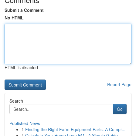
Submit a Comment
No HTML
HTML is disabled
Report Page
Search
Go
Published News
1
Finding the Right Farm Equipment Parts: A Compr...
1
Calculate Your Home Loan EMI: A Simple Guide