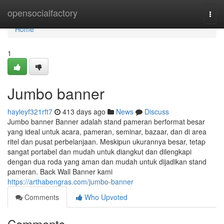
Home
opensocialfactory
Togg
navi
Home
1
Jumbo banner
hayleyf321rft7
413 days ago
News
Discuss
Jumbo banner Banner adalah stand pameran berformat besar
yang ideal untuk acara, pameran, seminar, bazaar, dan di area
ritel dan pusat perbelanjaan. Meskipun ukurannya besar, tetap
sangat portabel dan mudah untuk diangkut dan dilengkapi
dengan dua roda yang aman dan mudah untuk dijadikan stand
pameran. Back Wall Banner kami
https://arthabengras.com/jumbo-banner
Comments
Who Upvoted
Comments