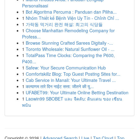
Personalisasi
1
Bot Algoritma Percuma : Panduan dan Piliha...
1
Nhóm Thiết kế Bệnh Viện Uy Tín - Chỉnh Chỉ ...
1
가락동 먹거리 완전 해설: 최고의 식당들
1
Choose Manhattan Remodeling Company for
Profess...
1
Browse Stunning Crafted Sarees Digitally -...
1
Toronto Wholesale: Natural Sunflower Oil - ...
1
TotalPass Time Clocks: Comparing the P600,
P400...
1
Safew: Your Secure Communication Hub
1
Comfortskillz Blog: Top Guest Posting Sites for...
1
Cab Service in Manali: Your Ultimate Travel ...
1
कल्याणम तारे दिन नाईट सत्ता: जीतने की यु...
1
UFABET99: Your Ultimate Online Betting Destination
1
Laowin99 SBOBET และ จีคลับ: ดินแดน ของ เซียน
พนัน
Copyright © 2026 |
Advanced Search
|
Live
|
Tag Cloud
|
Top