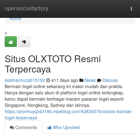
Home
opensocialfactory
Togg
navi
Home
1
Situs OLXTOTO Resmi
Terpercaya
siobhannuzq015192
411 days ago
News
Discuss
Bermain togel online sekarang ini makin mudah dan praktis.
Hanya dengan satu akun di platform togel online terlengkap,
kamu dapat bermain berbagai macam pasaran togel seperti
Singapore, Hongkong, Sydney dan lainnya.
https://aronhuyq343180.mpeblog.com/62839276/olxtoto-bandar-
togel-terpercaya
Comments
Who Upvoted