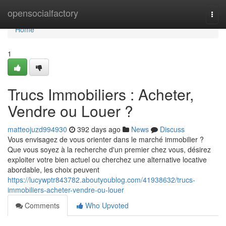
Home
opensocialfactory
Togg
navi
Home
1
Trucs Immobiliers : Acheter,
Vendre ou Louer ?
matteojuzd994930
392 days ago
News
Discuss
Vous envisagez de vous orienter dans le marché immobilier ?
Que vous soyez à la recherche d'un premier chez vous, désirez
exploiter votre bien actuel ou cherchez une alternative locative
abordable, les choix peuvent
https://lucywptr843782.aboutyoublog.com/41938632/trucs-
immobiliers-acheter-vendre-ou-louer
Comments
Who Upvoted