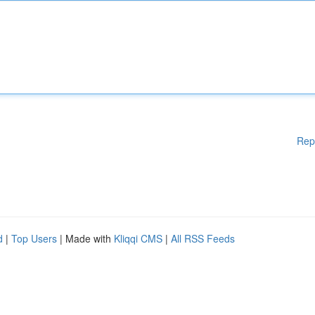
Rep
d
|
Top Users
| Made with
Kliqqi CMS
|
All RSS Feeds