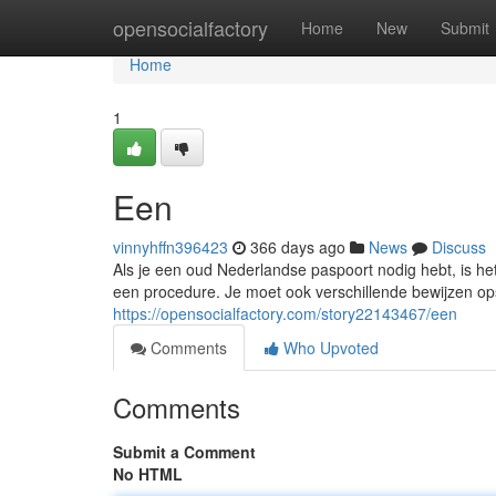
Home
opensocialfactory
Home
New
Submit
Home
1
Een
vinnyhffn396423
366 days ago
News
Discuss
Als je een oud Nederlandse paspoort nodig hebt, is het
een procedure. Je moet ook verschillende bewijzen ops
https://opensocialfactory.com/story22143467/een
Comments
Who Upvoted
Comments
Submit a Comment
No HTML