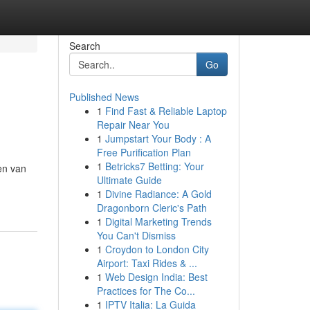
Search
Go
Published News
1
Find Fast & Reliable Laptop
Repair Near You
1
Jumpstart Your Body : A
Free Purification Plan
1
Betricks7 Betting: Your
en van
Ultimate Guide
1
Divine Radiance: A Gold
Dragonborn Cleric's Path
1
Digital Marketing Trends
You Can't Dismiss
1
Croydon to London City
Airport: Taxi Rides & ...
1
Web Design India: Best
Practices for The Co...
1
IPTV Italia: La Guida