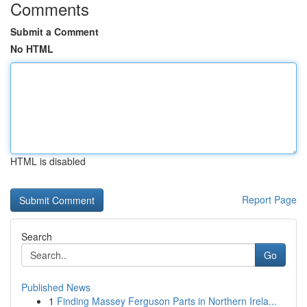
Comments
Submit a Comment
No HTML
HTML is disabled
Report Page
Search
Go
Published News
1
Finding Massey Ferguson Parts in Northern Irela...