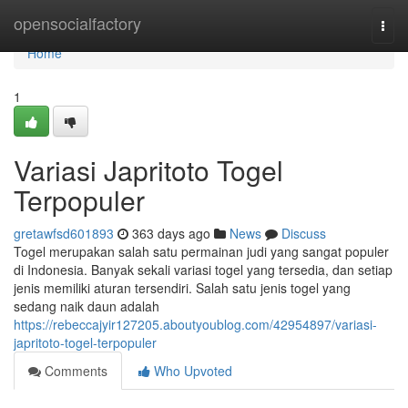
Home
opensocialfactory
Togg
navi
Home
1
Variasi Japritoto Togel
Terpopuler
gretawfsd601893
363 days ago
News
Discuss
Togel merupakan salah satu permainan judi yang sangat populer
di Indonesia. Banyak sekali variasi togel yang tersedia, dan setiap
jenis memiliki aturan tersendiri. Salah satu jenis togel yang
sedang naik daun adalah
https://rebeccajyir127205.aboutyoublog.com/42954897/variasi-
japritoto-togel-terpopuler
Comments
Who Upvoted