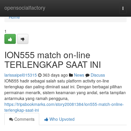
Home
opensocialfactory
Togg
navi
Home
1
ION555 match on-line
TERLENGKAP SAAT INI
larissaipel015315
363 days ago
News
Discuss
ION555 hadir sebagai salah satu platform activity on-line
terlengkap dan paling diminati saat ini. Dengan berbagai pilihan
permainan menarik, sistem keamanan yang andal, serta tampilan
antarmuka yang ramah pengguna,
https://tripsbookmarks.com/story20081384/ion555-match-online-
terlengkap-saat-ini
Comments
Who Upvoted