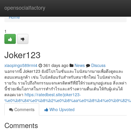
Home
opensocialfactory
Home
1
Joker123
xiaopingo589rmi4
361 days ago
News
Discuss
นอกจากนี้ Joker123 ยังมีโปรโมชั่นและโบนัสมากมายเพื่อดึงดูดและ
ตอบแทนลูกค้า เช่น โบนัสต้อนรับสำหรับสมาชิกใหม่ โบนัสฝากเงิน
รายวัน รวมไปถึงกิจกรรมแจกเครดิตฟรีที่มีให้ร่วมสนุกอยู่เสมอ สิ่งเหล่า
นี้ช่วยเพิ่มโอกาสในการทำกำไรและสร้างความตื่นเต้นให้กับผู้เล่นได้
ตลอดเวลา
https://ratedbest.site/joker123-
%e0%b8%84%e0%b8%b2%e0%b8%aa%e0%b8%b4%e0%b9%82%
Comments
Who Upvoted
Comments