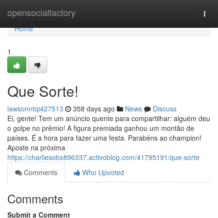
Home
opensocialfactory
Togg
navi
Home
1
Que Sorte!
lawsonntqi427513
358 days ago
News
Discuss
Ei, gente! Tem um anúncio quente para compartilhar: alguém deu
o golpe no prêmio! A figura premiada ganhou um montão de
países. É a hora para fazer uma festa. Parabéns ao champion!
Aposte na próxima
https://charliesobx896337.activoblog.com/41795191/que-sorte
Comments
Who Upvoted
Comments
Submit a Comment