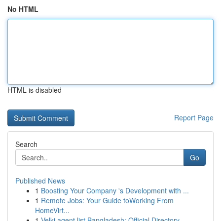
No HTML
HTML is disabled
Report Page
Search
Go
Published News
1
Boosting Your Company 's Development with ...
1
Remote Jobs: Your Guide toWorking From
HomeVirt...
1
Velki agent list Bangladesh: Official Directory