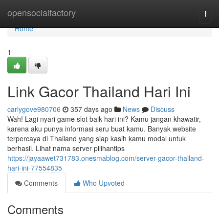
Home
opensocialfactory
Togg
navi
Home
1
Link Gacor Thailand Hari Ini
carlygove980706
357 days ago
News
Discuss
Wah! Lagi nyari game slot baik hari ini? Kamu jangan khawatir,
karena aku punya informasi seru buat kamu. Banyak website
terpercaya di Thailand yang siap kasih kamu modal untuk
berhasil. Lihat nama server pilihantips
https://jayaawet731783.onesmablog.com/server-gacor-thailand-
hari-ini-77554835
Comments
Who Upvoted
Comments