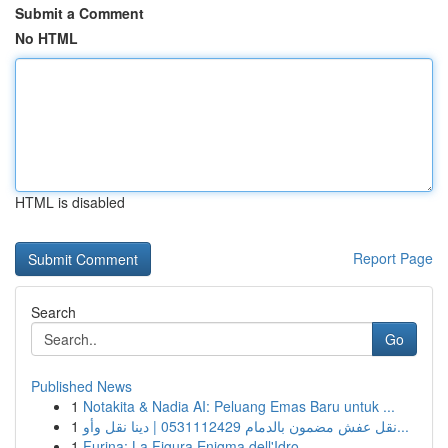
Submit a Comment
No HTML
HTML is disabled
Report Page
Search
Go
Published News
1
Notakita & Nadia AI: Peluang Emas Baru untuk ...
1
نقل عفش مضمون بالدمام 0531112429 | دينا نقل وأو...
1
Furina: La Figura Enigma dell'Idro