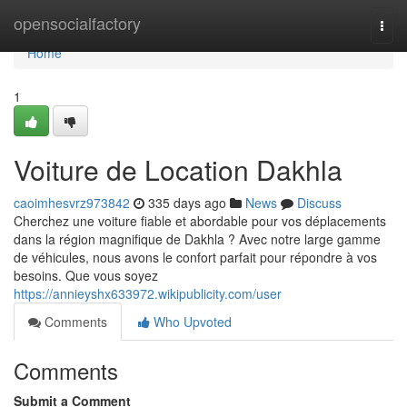
Home
opensocialfactory
Togg
navi
Home
1
Voiture de Location Dakhla
caoimhesvrz973842
335 days ago
News
Discuss
Cherchez une voiture fiable et abordable pour vos déplacements
dans la région magnifique de Dakhla ? Avec notre large gamme
de véhicules, nous avons le confort parfait pour répondre à vos
besoins. Que vous soyez
https://annieyshx633972.wikipublicity.com/user
Comments
Who Upvoted
Comments
Submit a Comment